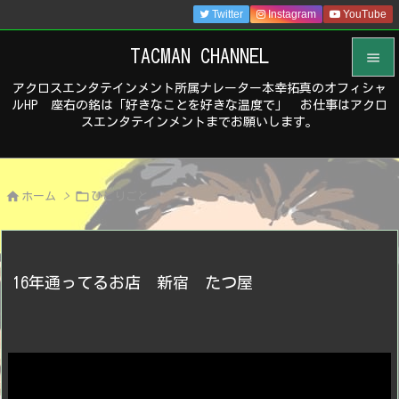
Twitter
Instagram
YouTube
TACMAN CHANNEL

アクロスエンタテインメント所属ナレーター本幸拓真のオフィシャ

ルHP 座右の銘は「好きなことを好きな温度で」 お仕事はアクロ
メニュ
スエンタテインメントまでお願いします。

サイド



ホーム
>
ひとりごと
前へ

次へ

16年通ってるお店 新宿 たつ屋
検索