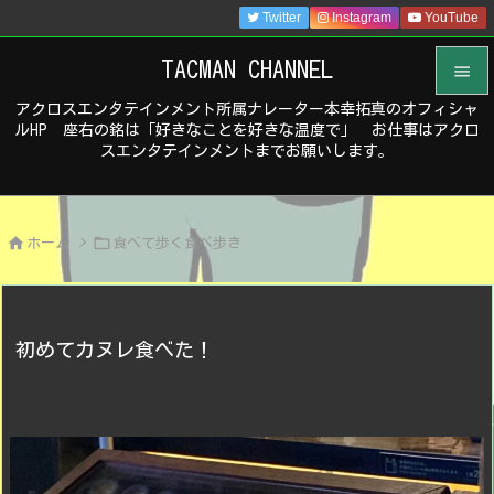
Twitter
Instagram
YouTube
TACMAN CHANNEL

アクロスエンタテインメント所属ナレーター本幸拓真のオフィシャ

ルHP 座右の銘は「好きなことを好きな温度で」 お仕事はアクロ
メニュ
スエンタテインメントまでお願いします。

サイド



ホーム
>
食べて歩く食べ歩き
前へ

次へ

初めてカヌレ食べた！
検索