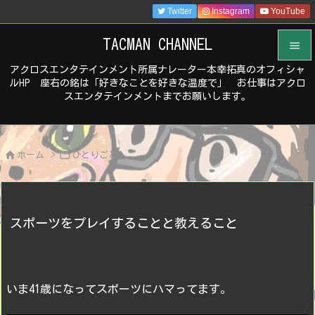
Twitter
Instagram
YouTube
TACMAN CHANNEL

アクロスエンタテインメント所属ナレーター本幸拓真のオフィシャ

ルHP 座右の銘は「好きなことを好きな温度で」 お仕事はアクロ
メニュ
スエンタテインメントまでお願いします。

サイド



ホーム
>
ひとりごと
前へ

次へ

スポーツをプレイすることと教えること
検索
いま41歳になってスポーツにハマってます。