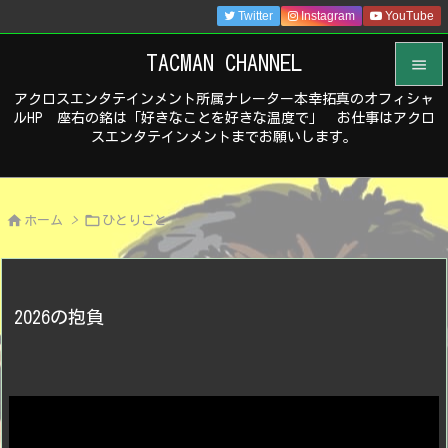
Twitter
Instagram
YouTube
TACMAN CHANNEL

アクロスエンタテインメント所属ナレーター本幸拓真のオフィシャ

ルHP 座右の銘は「好きなことを好きな温度で」 お仕事はアクロ
メニュ
スエンタテインメントまでお願いします。

サイド



ホーム
>
ひとりごと
前へ

次へ

2026の抱負
検索