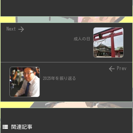

Next
成人の日

Prev
2025年を振り返る

関連記事