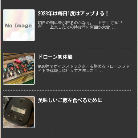
2023年は毎日1度はアップする！
明日の朝は雪が降るのかなぁ。 上京して丸12
年。 上京したての時は年に何回か大雪 ...
ドローン初体験
HADO仲間がインストラクターを務めるドローンファ
イトを体験しに行ってきました！ ...
美味しいご飯を食べるために