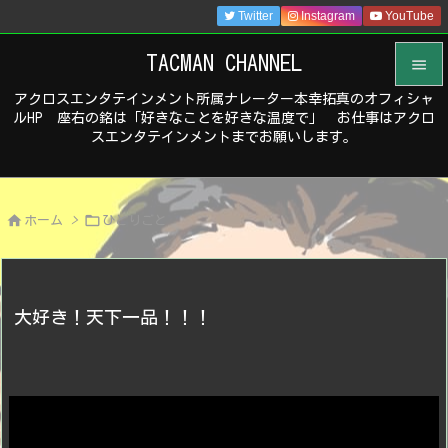
Twitter
Instagram
YouTube
TACMAN CHANNEL

アクロスエンタテインメント所属ナレーター本幸拓真のオフィシャ

ルHP 座右の銘は「好きなことを好きな温度で」 お仕事はアクロ
メニュ
スエンタテインメントまでお願いします。

サイド



ホーム
>
ひとりごと
前へ

次へ

大好き！天下一品！！！
検索