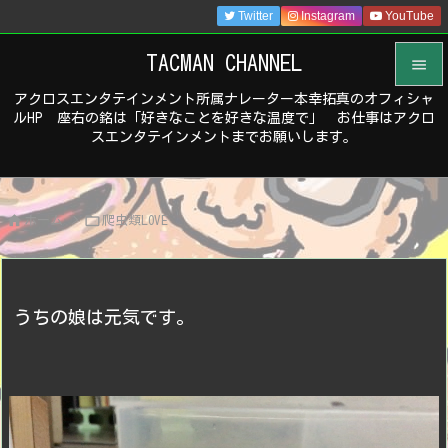
Twitter
Instagram
YouTube
TACMAN CHANNEL

アクロスエンタテインメント所属ナレーター本幸拓真のオフィシャ

ルHP 座右の銘は「好きなことを好きな温度で」 お仕事はアクロ
メニュ
スエンタテインメントまでお願いします。

サイド



ホーム
>
爬虫類LOVE
前へ

次へ

うちの娘は元気です。
検索