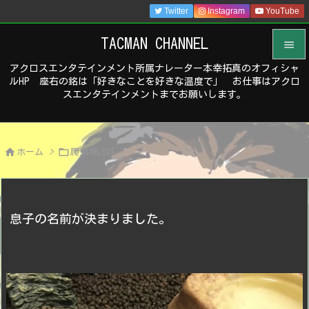
Twitter
Instagram
YouTube
TACMAN CHANNEL

アクロスエンタテインメント所属ナレーター本幸拓真のオフィシャ

ルHP 座右の銘は「好きなことを好きな温度で」 お仕事はアクロ
メニュ
スエンタテインメントまでお願いします。

サイド



ホーム
>
爬虫類LOVE
前へ

次へ

息子の名前が決まりました。
検索