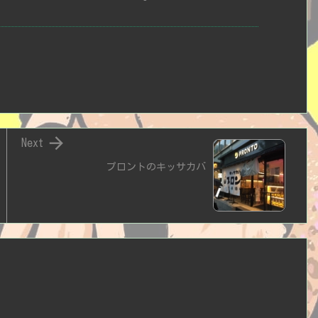

Next
プロントのキッサカバ