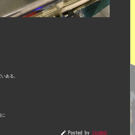
。　
ぱいある。
切に

Posted by
TACMAN