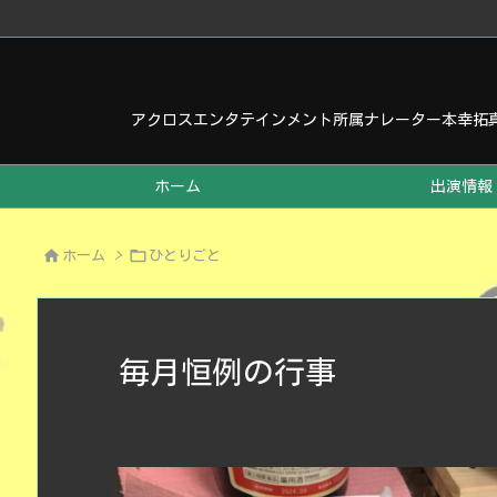
アクロスエンタテインメント所属ナレーター本幸拓
ホーム
出演情報


ホーム
>
ひとりごと
毎月恒例の行事