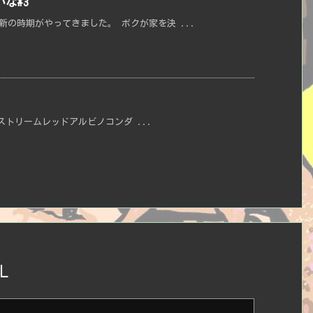
な#3
新の時期がやってきました。 ボクが家を決 ...
トリームレッドアルビノコンダ ...
L