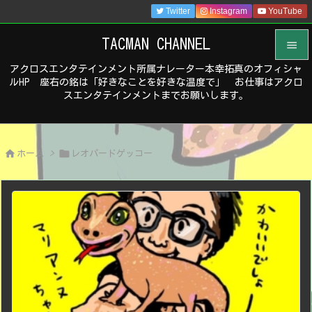
Twitter
Instagram
YouTube
TACMAN CHANNEL

アクロスエンタテインメント所属ナレーター本幸拓真のオフィシャ

ルHP 座右の銘は「好きなことを好きな温度で」 お仕事はアクロ
メニュ
スエンタテインメントまでお願いします。

サイド



ホーム
>
レオパードゲッコー
前へ

次へ

検索