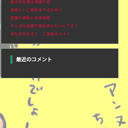
僕のお仕事は準備八割
美味しいご飯を食べるために
部屋の掃除と本幸拓真
やっぱり故郷で錦を飾りたいんです！
まだまだある！ ご当地グルメ！
最近のコメント