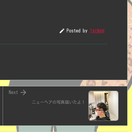

Posted by
TACMAN

Next
ニューヘアの写真届いたよ！