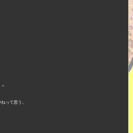
^ 
やねって思う。　