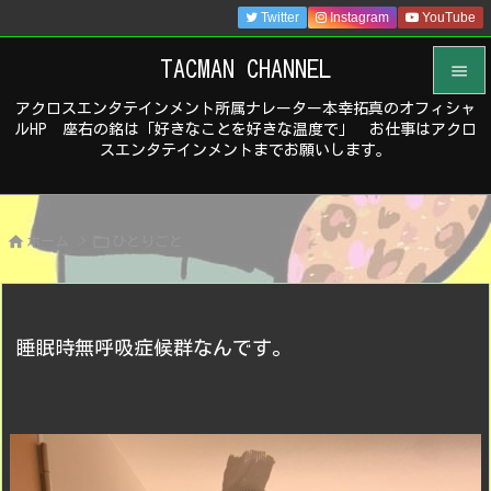
Twitter
Instagram
YouTube
TACMAN CHANNEL

アクロスエンタテインメント所属ナレーター本幸拓真のオフィシャ

ルHP 座右の銘は「好きなことを好きな温度で」 お仕事はアクロ
メニュ
スエンタテインメントまでお願いします。

サイド



ホーム
>
ひとりごと
前へ

次へ

睡眠時無呼吸症候群なんです。
検索