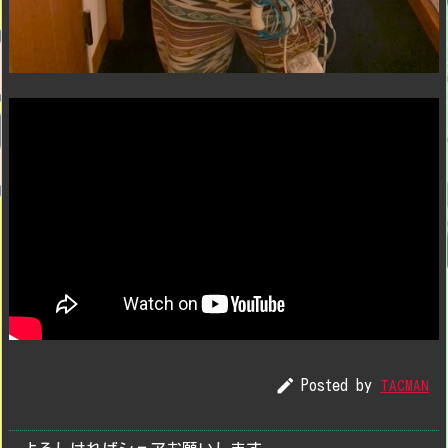

Posted by
TACMAN