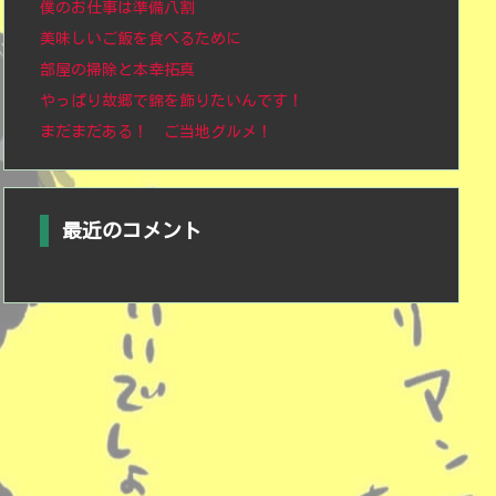
僕のお仕事は準備八割
美味しいご飯を食べるために
部屋の掃除と本幸拓真
やっぱり故郷で錦を飾りたいんです！
まだまだある！ ご当地グルメ！
最近のコメント