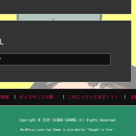
L
演情報
ボイスサンプル集
これにハマってます！！！
【
Copyright ©
2026
TACMAN CHANNEL
All Rights Reserved.
WordPress Luxeritas Theme is provided by "
Thought is free
".