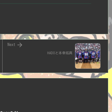

Next
HADOと本幸拓真