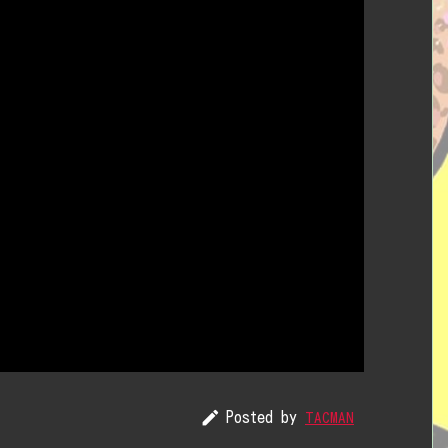

Posted by
TACMAN