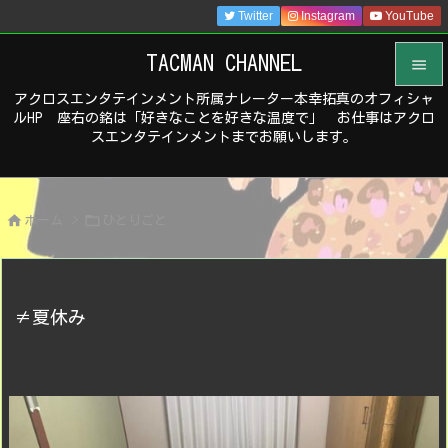
Twitter
Instagram
YouTube
TACMAN CHANNEL

アクロスエンタテインメント所属ナレーター本幸拓真のオフィシャ

ルHP 座右の銘は「好きなことを好きな温度で」 お仕事はアクロ
メニュ
スエンタテインメントまでお願いします。

サイド



ホーム
>
ひとりごと
前へ

次へ

≠夏休み
検索