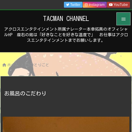
Twitter
Instagram
YouTube
TACMAN CHANNEL

アクロスエンタテインメント所属ナレーター本幸拓真のオフィシャ

ルHP 座右の銘は「好きなことを好きな温度で」 お仕事はアクロ
メニュ
スエンタテインメントまでお願いします。

サイド



ホーム
>
ひとりごと
前へ

次へ

お風呂のこだわり
検索