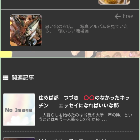

Prev
思い出のお店。 写真アルバムを見ていた
ら、 懐かしい職場編

関連記事
住めば都 つづき
のなかったキッ
チン エッセイになればいいな#5
一人暮らしを始めたのは19歳の大学一年の時、とい
うことはもう一人暮らし22年が経 ...