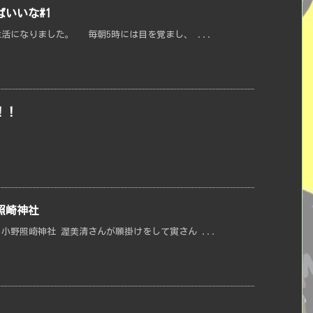
いいな#1
活になりました。 毎朝5時には目を覚まし、 ...
！！
照崎神社
小野照崎神社 渥美清さんが願掛けをして寅さん ...