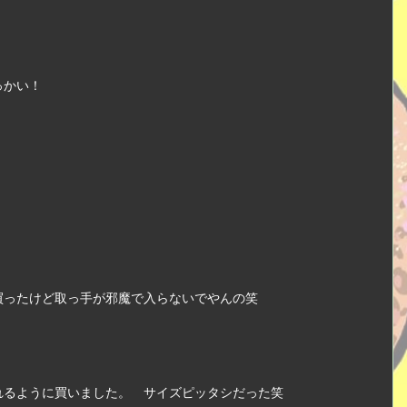
っかい！
買ったけど取っ手が邪魔で入らないでやんの笑　
れるように買いました。　サイズピッタシだった笑