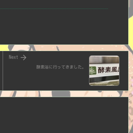

Next
酵素浴に行ってきました。