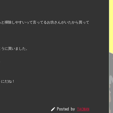
けると掃除しやすいって言ってるお坊さんがいたから買って
ように買いました。　
ト
うにだね！

Posted by
TACMAN