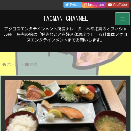
Twitter
Instagram
YouTube
TACMAN CHANNEL

アクロスエンタテインメント所属ナレーター本幸拓真のオフィシャ

ルHP 座右の銘は「好きなことを好きな温度で」 お仕事はアクロ
メニュ
スエンタテインメントまでお願いします。

サイド



ホーム
>
刺身
前へ

次へ

検索