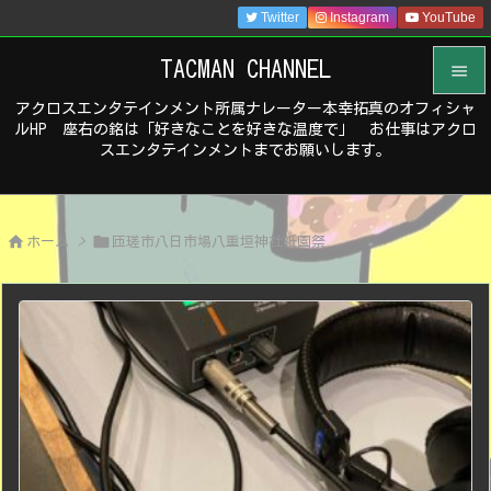
Twitter
Instagram
YouTube
TACMAN CHANNEL

アクロスエンタテインメント所属ナレーター本幸拓真のオフィシャ

ルHP 座右の銘は「好きなことを好きな温度で」 お仕事はアクロ
メニュ
スエンタテインメントまでお願いします。

サイド



ホーム
>
匝瑳市八日市場八重垣神社祇園祭
前へ

次へ

検索