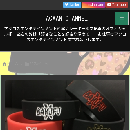
Twitter
Instagram
YouTube
TACMAN CHANNEL

アクロスエンタテインメント所属ナレーター本幸拓真のオフィシャ

ルHP 座右の銘は「好きなことを好きな温度で」 お仕事はアクロ
メニュ
スエンタテインメントまでお願いします。

サイド



ホーム
>
ARスポーツ
前へ

次へ

検索