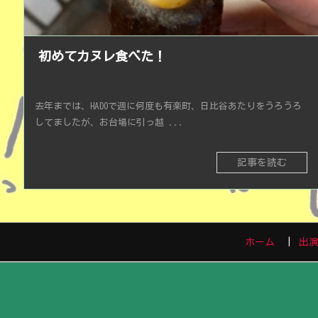
初めてカヌレ食べた！
去年までは、HADOで週に何度も有楽町、日比谷あたりをうろうろ
してましたが、お台場に引っ越 ...
記事を読む
ホーム
出