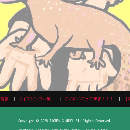
演情報
ボイスサンプル集
これにハマってます！！！
【
Copyright ©
2026
TACMAN CHANNEL
All Rights Reserved.
WordPress Luxeritas Theme is provided by "
Thought is free
".