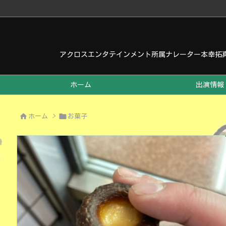
アクロスエンタテインメント所属ナレーター本幸拓
ホーム
出演情報


ホーム
>
お菓子